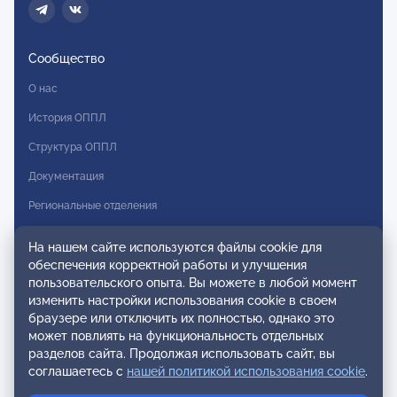
Сообщество
О нас
История ОППЛ
Структура ОППЛ
Документация
Региональные отделения
Комитеты
На нашем сайте используются файлы cookie для
Модальности
обеспечения корректной работы и улучшения
пользовательского опыта. Вы можете в любой момент
Вступление в ОППЛ
изменить настройки использования cookie в своем
браузере или отключить их полностью, однако это
Реестры
может повлиять на функциональность отдельных
разделов сайта. Продолжая использовать сайт, вы
Реестр наблюдательных членов
соглашаетесь с
нашей политикой использования cookie
.
Реестр консультативных членов