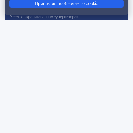
Принимаю необходимые cookie
Реестр действительных членов
Реестр аккредитованных супервизоров
Реестр СРО
Сертификация
Сертификация тренеров и преподавателей
Экспертиза и регистрация авторских продуктов
Мероприятия лиги
Календарь событий
Субботние конференции
Фотогалерея
Новости
Публикации