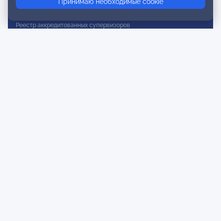
Принимаю необходимые cookie
Реестр действительных членов
Реестр аккредитованных супервизоров
Реестр СРО
Сертификация
Сертификация тренеров и преподавателей
Экспертиза и регистрация авторских продуктов
Мероприятия лиги
Календарь событий
Субботние конференции
Фотогалерея
Новости
Публикации