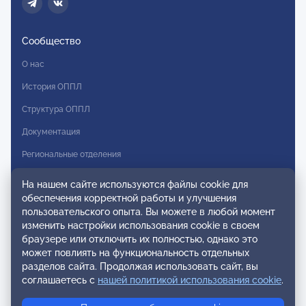
Сообщество
О нас
История ОППЛ
Структура ОППЛ
Документация
Региональные отделения
Комитеты
На нашем сайте используются файлы cookie для
обеспечения корректной работы и улучшения
Модальности
пользовательского опыта. Вы можете в любой момент
Вступление в ОППЛ
изменить настройки использования cookie в своем
браузере или отключить их полностью, однако это
Реестры
может повлиять на функциональность отдельных
разделов сайта. Продолжая использовать сайт, вы
Реестр наблюдательных членов
соглашаетесь с
нашей политикой использования cookie
.
Реестр консультативных членов