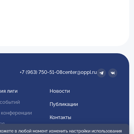
+7 (963) 750-51-08
center@oppl.ru
ия лиги
Новости
 событий
Публикации
 конференции
Контакты
ея
Для спонсоров и партнеров
 можете в любой момент изменить настройки использования