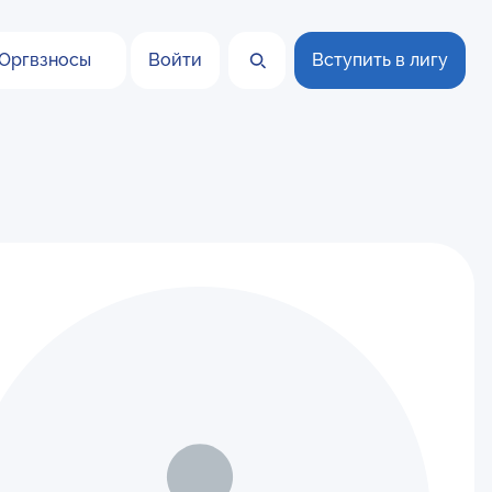
Оргвзносы
Войти
Вступить в лигу