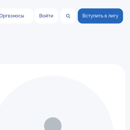
Оргвзносы
Войти
Вступить в лигу