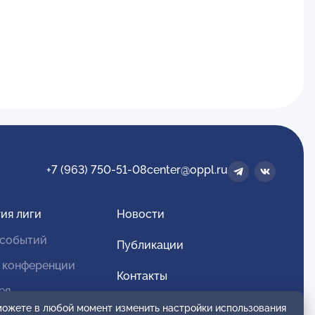
+7 (963) 750-51-08
center@oppl.ru
ия лиги
Новости
 событий
Публикации
 конференции
Контакты
ея
Для спонсоров и партнеров
 можете в любой момент изменить настройки использования