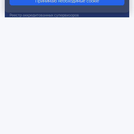
Принимаю необходимые cookie
Реестр действительных членов
Реестр аккредитованных супервизоров
Реестр СРО
Сертификация
Сертификация тренеров и преподавателей
Экспертиза и регистрация авторских продуктов
Мероприятия лиги
Календарь событий
Субботние конференции
Фотогалерея
Новости
Публикации