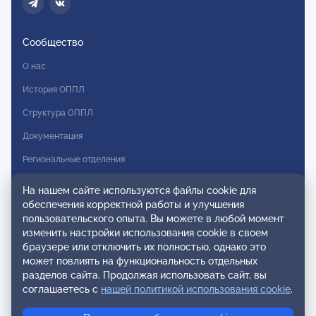
Сообщество
О нас
История ОППЛ
Структура ОППЛ
Документация
Региональные отделения
Комитеты
На нашем сайте используются файлы cookie для
обеспечения корректной работы и улучшения
Модальности
пользовательского опыта. Вы можете в любой момент
Вступление в ОППЛ
изменить настройки использования cookie в своем
браузере или отключить их полностью, однако это
Реестры
может повлиять на функциональность отдельных
разделов сайта. Продолжая использовать сайт, вы
Реестр наблюдательных членов
соглашаетесь с
нашей политикой использования cookie
.
Реестр консультативных членов