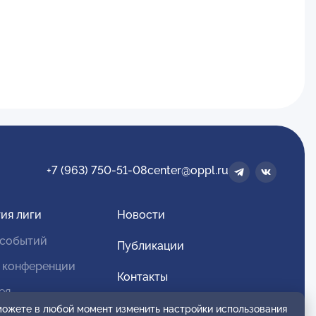
+7 (963) 750-51-08
center@oppl.ru
ия лиги
Новости
 событий
Публикации
 конференции
Контакты
ея
Для спонсоров и партнеров
 можете в любой момент изменить настройки использования