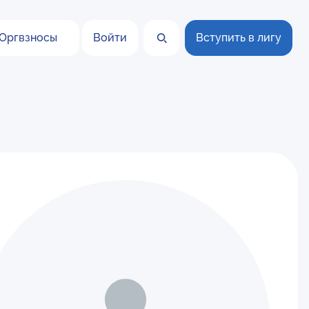
Оргвзносы
Войти
Вступить в лигу