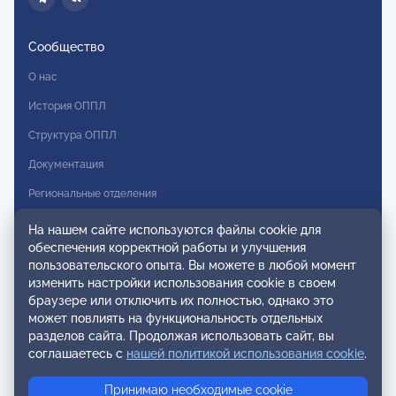
Сообщество
О нас
История ОППЛ
Структура ОППЛ
Документация
Региональные отделения
Комитеты
На нашем сайте используются файлы cookie для
обеспечения корректной работы и улучшения
Модальности
пользовательского опыта. Вы можете в любой момент
Вступление в ОППЛ
изменить настройки использования cookie в своем
браузере или отключить их полностью, однако это
Реестры
может повлиять на функциональность отдельных
разделов сайта. Продолжая использовать сайт, вы
Реестр наблюдательных членов
соглашаетесь с
нашей политикой использования cookie
.
Реестр консультативных членов
Принимаю необходимые cookie