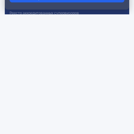
Реестр действительных членов
Реестр аккредитованных супервизоров
Реестр СРО
Сертификация
Сертификация тренеров и преподавателей
Экспертиза и регистрация авторских продуктов
Мероприятия лиги
Календарь событий
Субботние конференции
Фотогалерея
Новости
Публикации