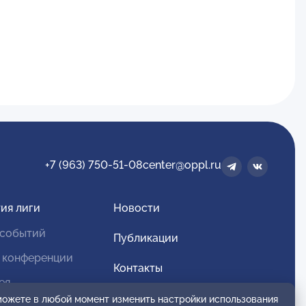
+7 (963) 750-51-08
center@oppl.ru
ия лиги
Новости
 событий
Публикации
 конференции
Контакты
ея
Для спонсоров и партнеров
 можете в любой момент изменить настройки использования