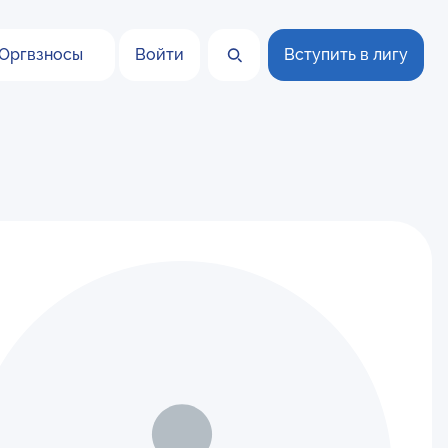
Оргвзносы
Войти
Вступить в лигу