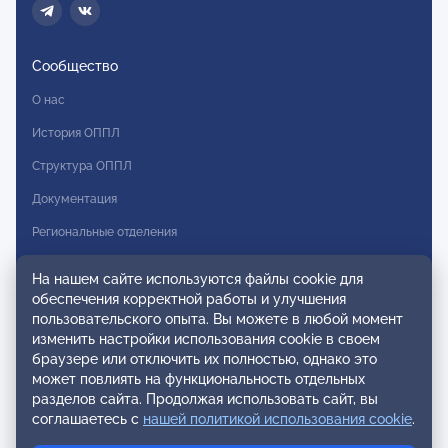
Сообщество
О нас
История ОППЛ
Структура ОППЛ
Документация
Региональные отделения
Комитеты
На нашем сайте используются файлы cookie для
Модальности
обеспечения корректной работы и улучшения
пользовательского опыта. Вы можете в любой момент
Вступление в ОППЛ
изменить настройки использования cookie в своем
браузере или отключить их полностью, однако это
Реестры
может повлиять на функциональность отдельных
разделов сайта. Продолжая использовать сайт, вы
Реестр наблюдательных членов
соглашаетесь с
нашей политикой использования cookie
.
Реестр консультативных членов