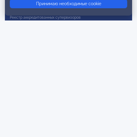
Принимаю необходимые cookie
Реестр действительных членов
Реестр аккредитованных супервизоров
Реестр СРО
Сертификация
Сертификация тренеров и преподавателей
Экспертиза и регистрация авторских продуктов
Мероприятия лиги
Календарь событий
Субботние конференции
Фотогалерея
Новости
Публикации