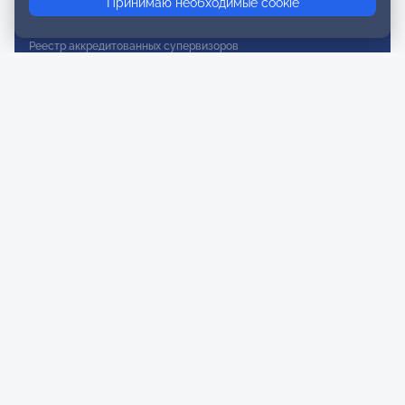
Принимаю необходимые cookie
Реестр действительных членов
Реестр аккредитованных супервизоров
Реестр СРО
Сертификация
Сертификация тренеров и преподавателей
Экспертиза и регистрация авторских продуктов
Мероприятия лиги
Календарь событий
Субботние конференции
Фотогалерея
Новости
Публикации