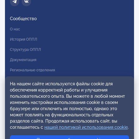
Сообщество
О нас
История ОППЛ
Структура ОППЛ
Документация
Региональные отделения
Комитеты
На нашем сайте используются файлы cookie для
обеспечения корректной работы и улучшения
Модальности
пользовательского опыта. Вы можете в любой момент
Вступление в ОППЛ
изменить настройки использования cookie в своем
браузере или отключить их полностью, однако это
Реестры
может повлиять на функциональность отдельных
разделов сайта. Продолжая использовать сайт, вы
Реестр наблюдательных членов
соглашаетесь с
нашей политикой использования cookie
.
Реестр консультативных членов