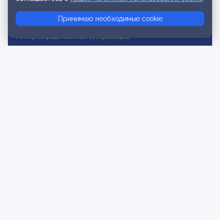
Реестр консультативных членов
Принимаю необходимые cookie
Реестр действительных членов
Реестр аккредитованных супервизоров
Реестр СРО
Сертификация
Сертификация тренеров и преподавателей
Экспертиза и регистрация авторских продуктов
Мероприятия лиги
Календарь событий
Субботние конференции
Фотогалерея
Новости
Публикации