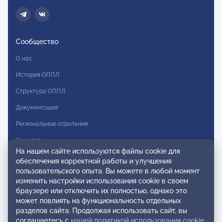
Сообщество
О нас
История ОППЛ
Структура ОППЛ
Документация
Региональные отделения
Комитеты
На нашем сайте используются файлы cookie для
Модальности
обеспечения корректной работы и улучшения
пользовательского опыта. Вы можете в любой момент
Вступление в ОППЛ
изменить настройки использования cookie в своем
браузере или отключить их полностью, однако это
Реестры
может повлиять на функциональность отдельных
разделов сайта. Продолжая использовать сайт, вы
Реестр наблюдательных членов
соглашаетесь с
нашей политикой использования cookie
.