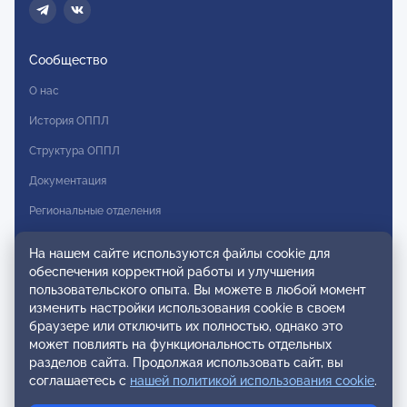
Сообщество
О нас
История ОППЛ
Структура ОППЛ
Документация
Региональные отделения
Комитеты
На нашем сайте используются файлы cookie для
Модальности
обеспечения корректной работы и улучшения
пользовательского опыта. Вы можете в любой момент
Вступление в ОППЛ
изменить настройки использования cookie в своем
браузере или отключить их полностью, однако это
Реестры
может повлиять на функциональность отдельных
разделов сайта. Продолжая использовать сайт, вы
Реестр наблюдательных членов
соглашаетесь с
нашей политикой использования cookie
.
Реестр консультативных членов