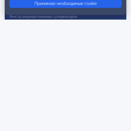
Принимаю необходимые cookie
Реестр действительных членов
Реестр аккредитованных супервизоров
Реестр СРО
Сертификация
Сертификация тренеров и преподавателей
Экспертиза и регистрация авторских продуктов
Мероприятия лиги
Календарь событий
Субботние конференции
Фотогалерея
Новости
Публикации