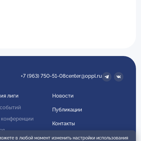
+7 (963) 750-51-08
center@oppl.ru
ия лиги
Новости
 событий
Публикации
 конференции
Контакты
ея
Для спонсоров и партнеров
 можете в любой момент изменить настройки использования