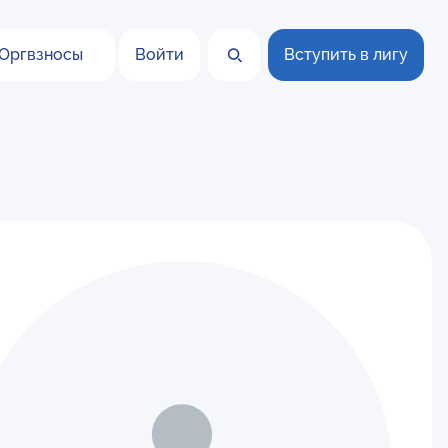
Оргвзносы
Войти
Вступить в лигу