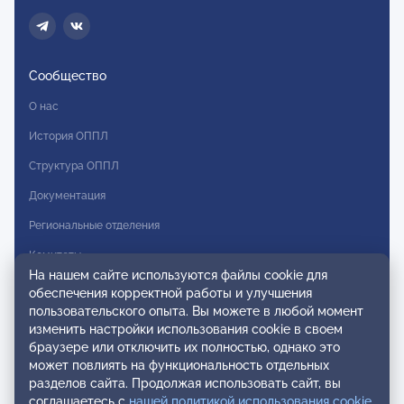
Сообщество
О нас
История ОППЛ
Структура ОППЛ
Документация
Региональные отделения
Комитеты
На нашем сайте используются файлы cookie для
Модальности
обеспечения корректной работы и улучшения
пользовательского опыта. Вы можете в любой момент
Вступление в ОППЛ
изменить настройки использования cookie в своем
браузере или отключить их полностью, однако это
Реестры
может повлиять на функциональность отдельных
разделов сайта. Продолжая использовать сайт, вы
Реестр наблюдательных членов
соглашаетесь с
нашей политикой использования cookie
.