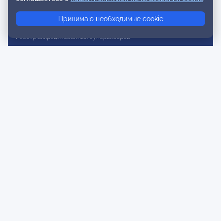
Реестр консультативных членов
Принимаю необходимые cookie
Реестр действительных членов
Реестр аккредитованных супервизоров
Реестр СРО
Сертификация
Сертификация тренеров и преподавателей
Экспертиза и регистрация авторских продуктов
Мероприятия лиги
Календарь событий
Субботние конференции
Фотогалерея
Новости
Публикации