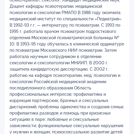
психотерапевт, сексолог. Кандидат медицинских наук.
Доцент кафедры психотерапии, медицинской
психологии и сексологии РМАПО В 1988 году окончила
медицинский институт по специальности «Педиатрия».
В 1992-93 г.г. — интернатуру по психиатрии. С 1993 по
1995 г. работала врачом психиатром подросткового
отделения Московской психиатрической больницы №
10. В 1993-95 году обучалась в клинической ординатуре
по психиатрии Московского НИИ психиатрии. Затем
работала научным сотрудником в отделении
сексологии и сексопатологии МНИИП. В 2000 г.
защитила кандидатскую диссертацию. С 2002 г.
работаю на кафедре психотерапии, мед. психологии и
сексологии Российской медицинской академии
последипломного образования Область
профессиональных интересов: профилактика и
коррекция партнерских, брачных и сексуальных
дисгармоний; проблемы одиночества и создания семьи;
профилактика разводов и помощь при кризисных
ситуациях в паре; любовные и сексуальные
зависимости; функциональные сексуальные нарушения
у мужчин и женщин; психосексуальное развитие детей