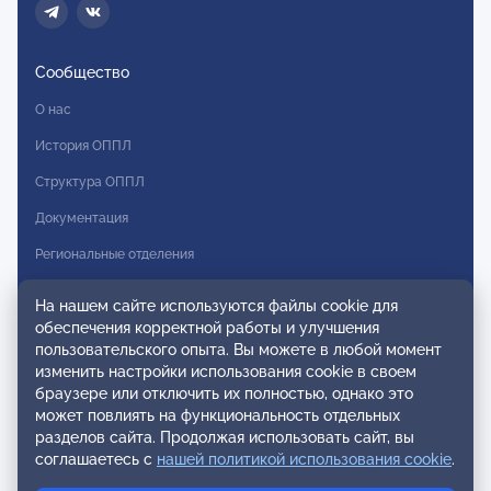
Сообщество
О нас
История ОППЛ
Структура ОППЛ
Документация
Региональные отделения
Комитеты
На нашем сайте используются файлы cookie для
Модальности
обеспечения корректной работы и улучшения
пользовательского опыта. Вы можете в любой момент
Вступление в ОППЛ
изменить настройки использования cookie в своем
браузере или отключить их полностью, однако это
Реестры
может повлиять на функциональность отдельных
разделов сайта. Продолжая использовать сайт, вы
Реестр наблюдательных членов
соглашаетесь с
нашей политикой использования cookie
.
Реестр консультативных членов