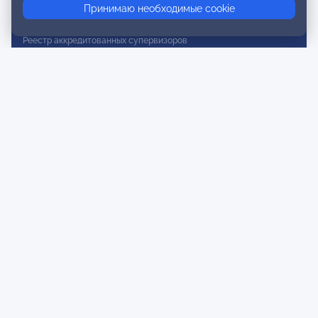
Принимаю необходимые cookie
Реестр действительных членов
Реестр аккредитованных супервизоров
Реестр СРО
Сертификация
Сертификация тренеров и преподавателей
Экспертиза и регистрация авторских продуктов
Мероприятия лиги
Календарь событий
Субботние конференции
Фотогалерея
Новости
Публикации