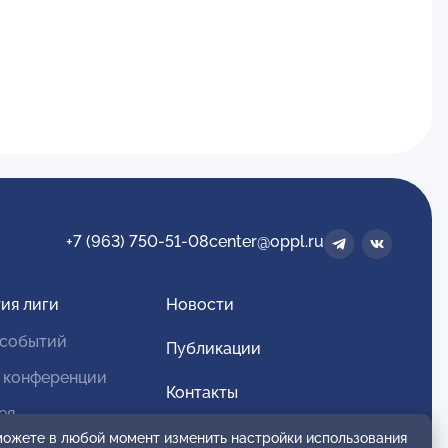
+7 (963) 750-51-08
center@oppl.ru
ия лиги
Новости
 событий
Публикации
 конференции
Контакты
ея
Для спонсоров и партнеров
 можете в любой момент изменить настройки использования