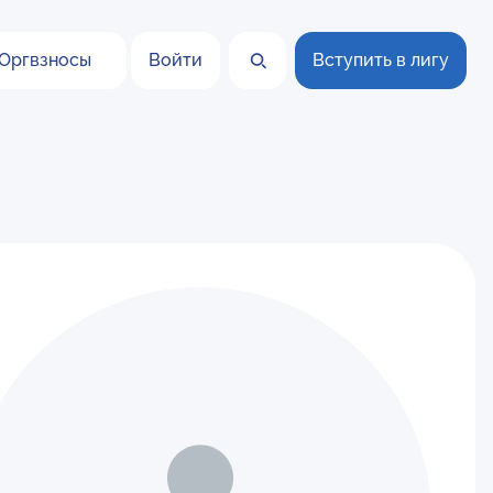
Оргвзносы
Войти
Вступить в лигу