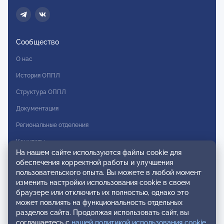
Сообщество
О нас
История ОППЛ
Структура ОППЛ
Документация
Региональные отделения
Комитеты
На нашем сайте используются файлы cookie для
Модальности
обеспечения корректной работы и улучшения
пользовательского опыта. Вы можете в любой момент
Вступление в ОППЛ
изменить настройки использования cookie в своем
браузере или отключить их полностью, однако это
Реестры
может повлиять на функциональность отдельных
разделов сайта. Продолжая использовать сайт, вы
Реестр наблюдательных членов
соглашаетесь с
нашей политикой использования cookie
.