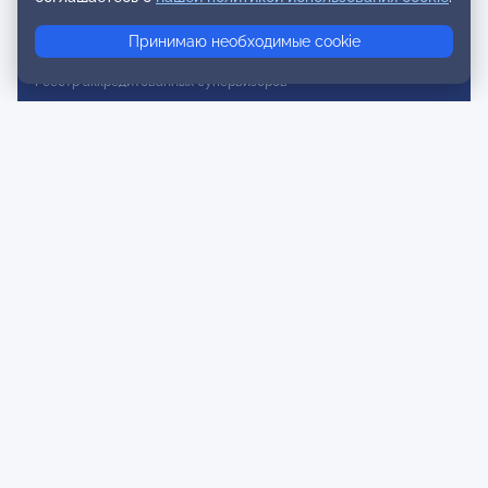
Реестр консультативных членов
Принимаю необходимые cookie
Реестр действительных членов
Реестр аккредитованных супервизоров
Реестр СРО
Сертификация
Сертификация тренеров и преподавателей
Экспертиза и регистрация авторских продуктов
Мероприятия лиги
Календарь событий
Субботние конференции
Фотогалерея
Новости
Публикации