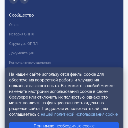
Сообщество
О нас
История ОППЛ
Структура ОППЛ
Документация
Региональные отделения
Комитеты
На нашем сайте используются файлы cookie для
обеспечения корректной работы и улучшения
Модальности
пользовательского опыта. Вы можете в любой момент
Вступление в ОППЛ
изменить настройки использования cookie в своем
браузере или отключить их полностью, однако это
Реестры
может повлиять на функциональность отдельных
разделов сайта. Продолжая использовать сайт, вы
Реестр наблюдательных членов
соглашаетесь с
нашей политикой использования cookie
.
Реестр консультативных членов
Принимаю необходимые cookie