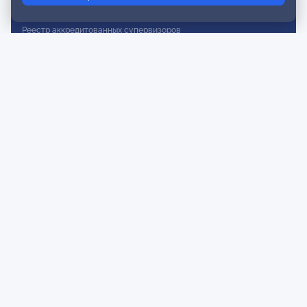
Реестр действительных членов
Реестр аккредитованных супервизоров
Реестр СРО
Сертификация
Сертификация тренеров и преподавателей
Экспертиза и регистрация авторских продуктов
Мероприятия лиги
Календарь событий
Субботние конференции
Фотогалерея
Новости
Публикации