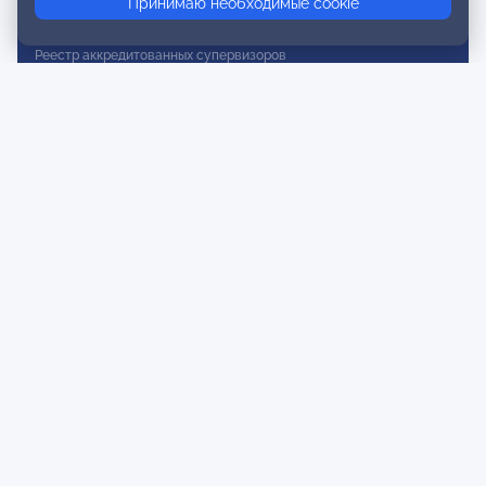
Принимаю необходимые cookie
Реестр действительных членов
Реестр аккредитованных супервизоров
Реестр СРО
Сертификация
Сертификация тренеров и преподавателей
Экспертиза и регистрация авторских продуктов
Мероприятия лиги
Календарь событий
Субботние конференции
Фотогалерея
Новости
Публикации