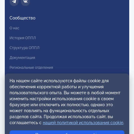
Сообщество
О нас
История ОППЛ
Структура ОППЛ
Документация
Региональные отделения
Комитеты
На нашем сайте используются файлы cookie для
обеспечения корректной работы и улучшения
Модальности
пользовательского опыта. Вы можете в любой момент
Вступление в ОППЛ
изменить настройки использования cookie в своем
браузере или отключить их полностью, однако это
Реестры
может повлиять на функциональность отдельных
разделов сайта. Продолжая использовать сайт, вы
Реестр наблюдательных членов
соглашаетесь с
нашей политикой использования cookie
.
Реестр консультативных членов