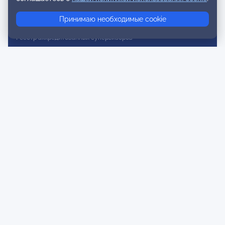
Реестр консультативных членов
Принимаю необходимые cookie
Реестр действительных членов
Реестр аккредитованных супервизоров
Реестр СРО
Сертификация
Сертификация тренеров и преподавателей
Экспертиза и регистрация авторских продуктов
Мероприятия лиги
Календарь событий
Субботние конференции
Фотогалерея
Новости
Публикации