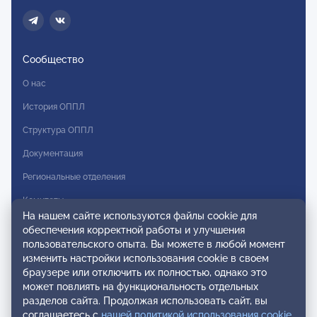
Сообщество
О нас
История ОППЛ
Структура ОППЛ
Документация
Региональные отделения
Комитеты
На нашем сайте используются файлы cookie для
Модальности
обеспечения корректной работы и улучшения
пользовательского опыта. Вы можете в любой момент
Вступление в ОППЛ
изменить настройки использования cookie в своем
браузере или отключить их полностью, однако это
Реестры
может повлиять на функциональность отдельных
разделов сайта. Продолжая использовать сайт, вы
Реестр наблюдательных членов
соглашаетесь с
нашей политикой использования cookie
.