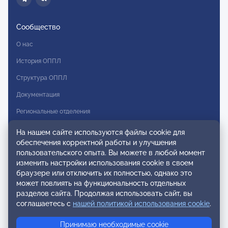
Сообщество
О нас
История ОППЛ
Структура ОППЛ
Документация
Региональные отделения
Комитеты
На нашем сайте используются файлы cookie для
обеспечения корректной работы и улучшения
Модальности
пользовательского опыта. Вы можете в любой момент
Вступление в ОППЛ
изменить настройки использования cookie в своем
браузере или отключить их полностью, однако это
Реестры
может повлиять на функциональность отдельных
разделов сайта. Продолжая использовать сайт, вы
Реестр наблюдательных членов
соглашаетесь с
нашей политикой использования cookie
.
Реестр консультативных членов
Принимаю необходимые cookie