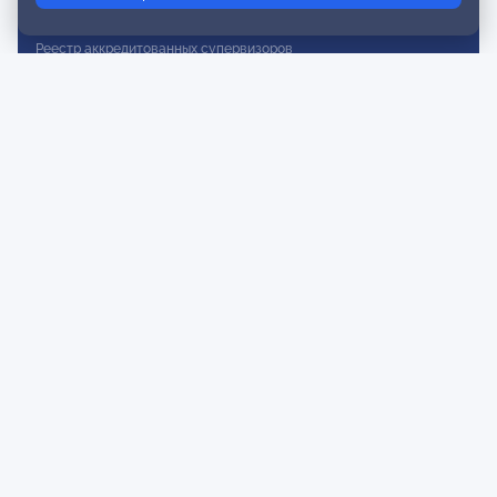
Реестр действительных членов
Реестр аккредитованных супервизоров
Реестр СРО
Сертификация
Сертификация тренеров и преподавателей
Экспертиза и регистрация авторских продуктов
Мероприятия лиги
Календарь событий
Субботние конференции
Фотогалерея
Новости
Публикации