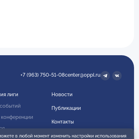
+7 (963) 750-51-08
center@oppl.ru
ия лиги
Новости
 событий
Публикации
 конференции
Контакты
ея
Для спонсоров и партнеров
 можете в любой момент изменить настройки использования