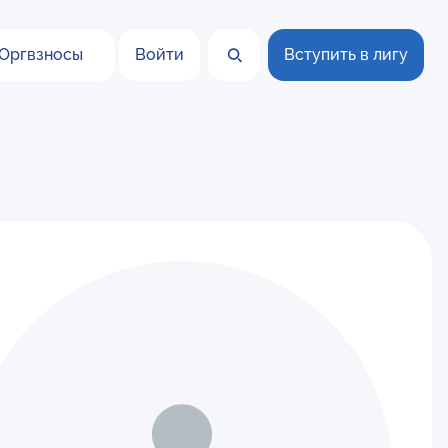
Оргвзносы
Войти
Вступить в лигу