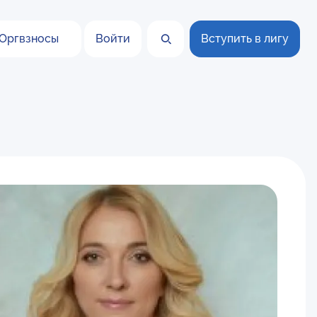
Оргвзносы
Войти
Вступить в лигу