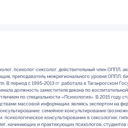
лог, психолог-сексолог, действительный член ОППЛ, а
щик, преподаватель межрегионального уровня ОППЛ, би
п. В период с 1995-2013 гг. работала в Таганрогском Го
имала должность заместителя декана по воспитательной
отличием по специальности «Психология». В 2015 году с
дствами массовой информации, являясь экспертом на фед
онсультирование; семейное консультирование (возможна 
; психологическое консультирование в сексологии; гипн
ллег, начинающих и практикующих психологов, студенто