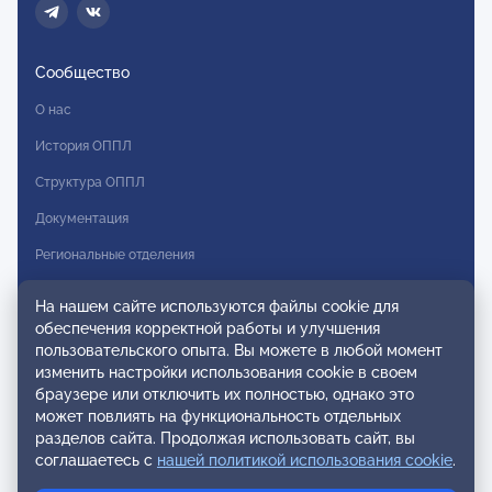
Сообщество
О нас
История ОППЛ
Структура ОППЛ
Документация
Региональные отделения
Комитеты
На нашем сайте используются файлы cookie для
Модальности
обеспечения корректной работы и улучшения
пользовательского опыта. Вы можете в любой момент
Вступление в ОППЛ
изменить настройки использования cookie в своем
браузере или отключить их полностью, однако это
Реестры
может повлиять на функциональность отдельных
разделов сайта. Продолжая использовать сайт, вы
Реестр наблюдательных членов
соглашаетесь с
нашей политикой использования cookie
.
Реестр консультативных членов