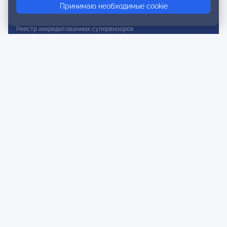
Принимаю необходимые cookie
Реестр действительных членов
Реестр аккредитованных супервизоров
Реестр СРО
Сертификация
Сертификация тренеров и преподавателей
Экспертиза и регистрация авторских продуктов
Мероприятия лиги
Календарь событий
Субботние конференции
Фотогалерея
Новости
Публикации