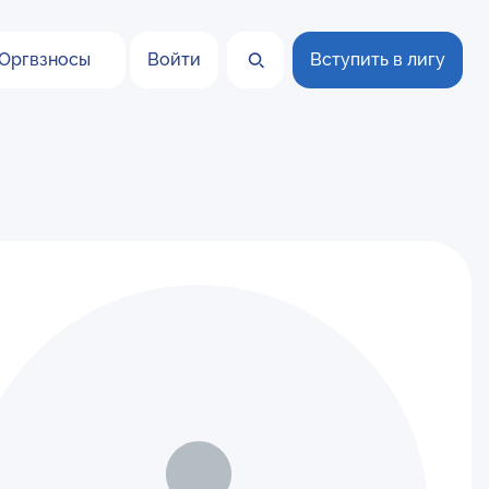
Оргвзносы
Войти
Вступить в лигу