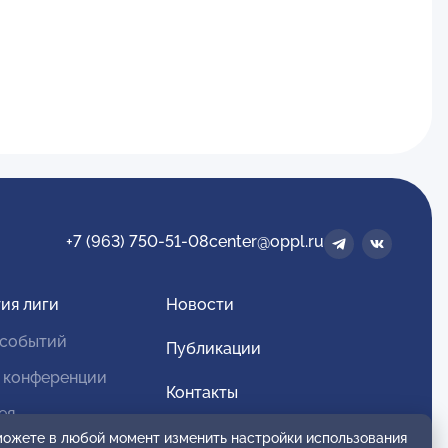
+7 (963) 750-51-08
center@oppl.ru
ия лиги
Новости
 событий
Публикации
 конференции
Контакты
ея
Для спонсоров и партнеров
 можете в любой момент изменить настройки использования