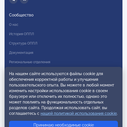
Сообщество
О нас
История ОППЛ
Структура ОППЛ
Документация
Региональные отделения
Комитеты
На нашем сайте используются файлы cookie для
обеспечения корректной работы и улучшения
Модальности
пользовательского опыта. Вы можете в любой момент
Вступление в ОППЛ
изменить настройки использования cookie в своем
браузере или отключить их полностью, однако это
Реестры
может повлиять на функциональность отдельных
разделов сайта. Продолжая использовать сайт, вы
Реестр наблюдательных членов
соглашаетесь с
нашей политикой использования cookie
.
Реестр консультативных членов
Принимаю необходимые cookie