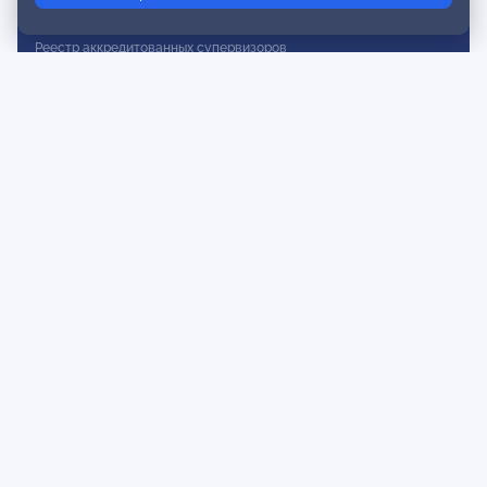
Реестр действительных членов
Реестр аккредитованных супервизоров
Реестр СРО
Сертификация
Сертификация тренеров и преподавателей
Экспертиза и регистрация авторских продуктов
Мероприятия лиги
Календарь событий
Субботние конференции
Фотогалерея
Новости
Публикации