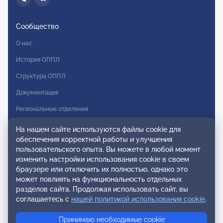
Сообщество
О нас
История ОППЛ
Структура ОППЛ
Документация
Региональные отделения
Комитеты
На нашем сайте используются файлы cookie для
обеспечения корректной работы и улучшения
Модальности
пользовательского опыта. Вы можете в любой момент
Вступление в ОППЛ
изменить настройки использования cookie в своем
браузере или отключить их полностью, однако это
Реестры
может повлиять на функциональность отдельных
разделов сайта. Продолжая использовать сайт, вы
Реестр наблюдательных членов
соглашаетесь с
нашей политикой использования cookie
.
Реестр консультативных членов
Принимаю необходимые cookie