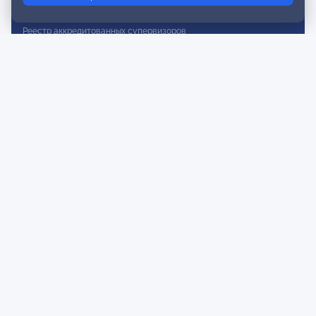
Реестр действительных членов
Реестр аккредитованных супервизоров
Реестр СРО
Сертификация
Сертификация тренеров и преподавателей
Экспертиза и регистрация авторских продуктов
Мероприятия лиги
Календарь событий
Субботние конференции
Фотогалерея
Новости
Публикации