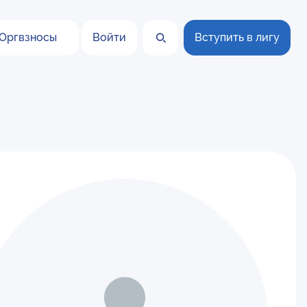
Оргвзносы
Войти
Вступить в лигу