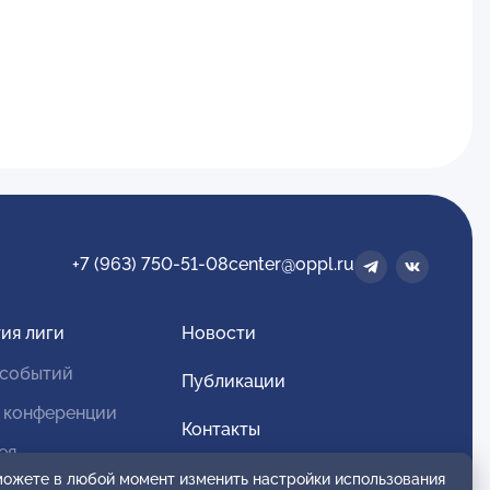
+7 (963) 750-51-08
center@oppl.ru
ия лиги
Новости
 событий
Публикации
 конференции
Контакты
ея
Для спонсоров и партнеров
 можете в любой момент изменить настройки использования