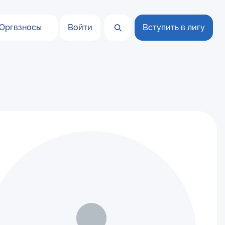
Оргвзносы
Войти
Вступить в лигу