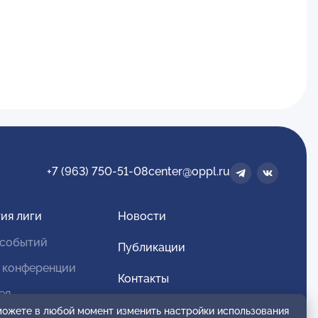
+7 (963) 750-51-08
center@oppl.ru
ия лиги
Новости
 событий
Публикации
 конференции
Контакты
ея
Для спонсоров и партнеров
 можете в любой момент изменить настройки использования