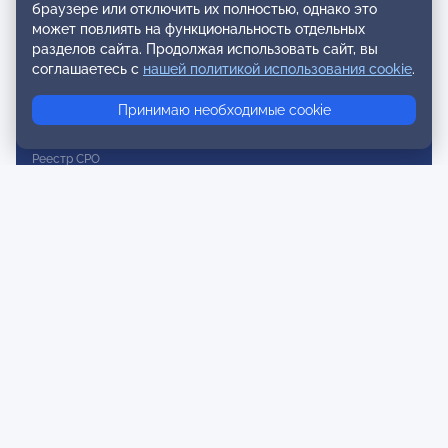
браузере или отключить их полностью, однако это
Реестр наблюдательных членов
может повлиять на функциональность отдельных
разделов сайта. Продолжая использовать сайт, вы
Реестр консультативных членов
соглашаетесь с
нашей политикой использования cookie
.
Реестр действительных членов
Принимаю необходимые cookie
Реестр аккредитованных супервизоров
Реестр СРО
Сертификация
Сертификация тренеров и преподавателей
Экспертиза и регистрация авторских продуктов
Мероприятия лиги
Календарь событий
Субботние конференции
Фотогалерея