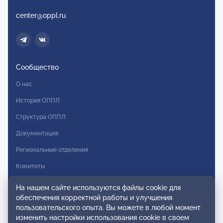
center@oppl.ru
Сообщество
О нас
История ОППЛ
Структура ОППЛ
Документация
Региональные отделения
Комитеты
Модальности
На нашем сайте используются файлы cookie для
обеспечения корректной работы и улучшения
Вступление в ОППЛ
пользовательского опыта. Вы можете в любой момент
изменить настройки использования cookie в своем
Реестры