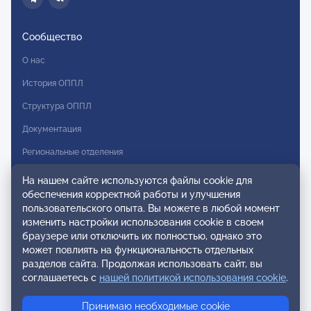
Сообщество
О нас
История ОППЛ
Структура ОППЛ
Документация
Региональные отделения
Комитеты
На нашем сайте используются файлы cookie для
обеспечения корректной работы и улучшения
Модальности
пользовательского опыта. Вы можете в любой момент
Вступление в ОППЛ
изменить настройки использования cookie в своем
браузере или отключить их полностью, однако это
Реестры
может повлиять на функциональность отдельных
разделов сайта. Продолжая использовать сайт, вы
Реестр наблюдательных членов
соглашаетесь с
нашей политикой использования cookie
.
Реестр консультативных членов
Принимаю необходимые cookie