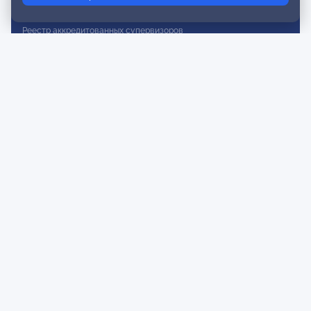
Реестр действительных членов
Реестр аккредитованных супервизоров
Реестр СРО
Сертификация
Сертификация тренеров и преподавателей
Экспертиза и регистрация авторских продуктов
Мероприятия лиги
Календарь событий
Субботние конференции
Фотогалерея
Новости
Публикации