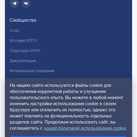
Сообщество
О нас
История ОППЛ
Структура ОППЛ
Документация
Региональные отделения
Комитеты
На нашем сайте используются файлы cookie для
Модальности
обеспечения корректной работы и улучшения
пользовательского опыта. Вы можете в любой момент
Вступление в ОППЛ
изменить настройки использования cookie в своем
браузере или отключить их полностью, однако это
Реестры
может повлиять на функциональность отдельных
разделов сайта. Продолжая использовать сайт, вы
Реестр наблюдательных членов
соглашаетесь с
нашей политикой использования cookie
.
Реестр консультативных членов