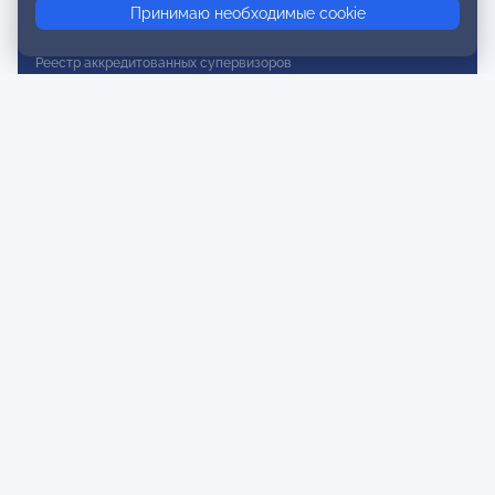
Принимаю необходимые cookie
Реестр действительных членов
Реестр аккредитованных супервизоров
Реестр СРО
Сертификация
Сертификация тренеров и преподавателей
Экспертиза и регистрация авторских продуктов
Мероприятия лиги
Календарь событий
Субботние конференции
Фотогалерея
Новости
Публикации