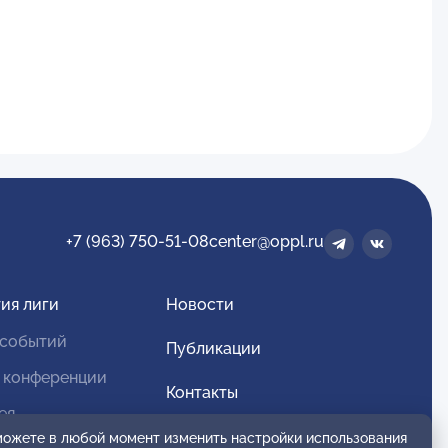
+7 (963) 750-51-08
center@oppl.ru
ия лиги
Новости
 событий
Публикации
 конференции
Контакты
ея
Для спонсоров и партнеров
 можете в любой момент изменить настройки использования