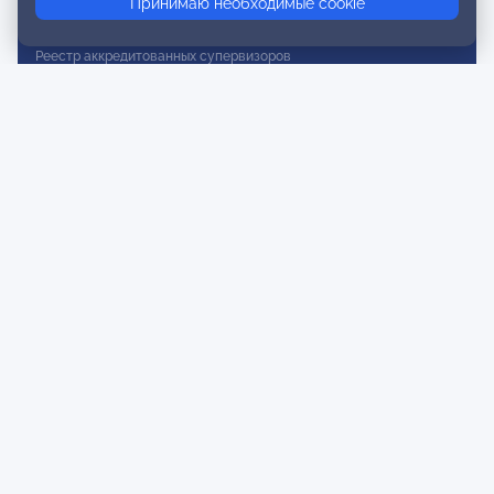
Принимаю необходимые cookie
Реестр действительных членов
Реестр аккредитованных супервизоров
Реестр СРО
Сертификация
Сертификация тренеров и преподавателей
Экспертиза и регистрация авторских продуктов
Мероприятия лиги
Календарь событий
Субботние конференции
Фотогалерея
Новости
Публикации