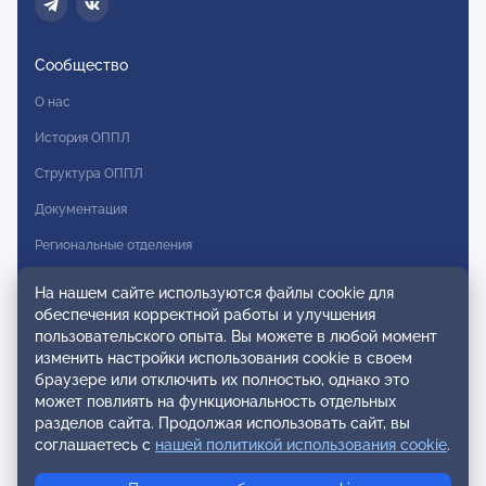
Сообщество
О нас
История ОППЛ
Структура ОППЛ
Документация
Региональные отделения
Комитеты
На нашем сайте используются файлы cookie для
обеспечения корректной работы и улучшения
Модальности
пользовательского опыта. Вы можете в любой момент
Вступление в ОППЛ
изменить настройки использования cookie в своем
браузере или отключить их полностью, однако это
Реестры
может повлиять на функциональность отдельных
разделов сайта. Продолжая использовать сайт, вы
Реестр наблюдательных членов
соглашаетесь с
нашей политикой использования cookie
.
Реестр консультативных членов