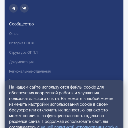
Сообщество
О нас
История ОППЛ
Структура ОППЛ
Документация
Региональные отделения
Комитеты
На нашем сайте используются файлы cookie для
Модальности
обеспечения корректной работы и улучшения
пользовательского опыта. Вы можете в любой момент
Вступление в ОППЛ
изменить настройки использования cookie в своем
браузере или отключить их полностью, однако это
Реестры
может повлиять на функциональность отдельных
разделов сайта. Продолжая использовать сайт, вы
Реестр наблюдательных членов
соглашаетесь с
нашей политикой использования cookie
.