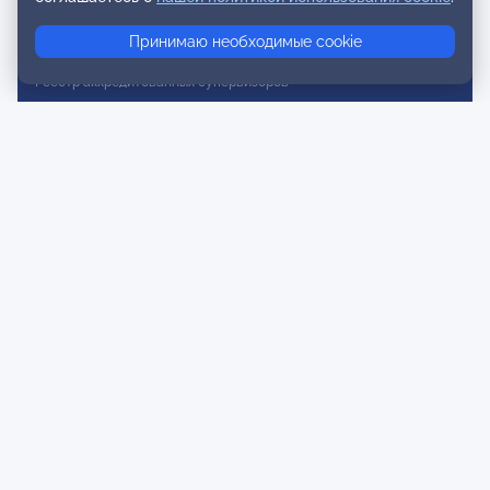
Реестр консультативных членов
Принимаю необходимые cookie
Реестр действительных членов
Реестр аккредитованных супервизоров
Реестр СРО
Сертификация
Сертификация тренеров и преподавателей
Экспертиза и регистрация авторских продуктов
Мероприятия лиги
Календарь событий
Субботние конференции
Фотогалерея
Новости
Публикации