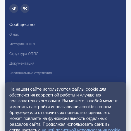
Сообщество
О нас
История ОППЛ
Структура ОППЛ
Документация
Региональные отделения
Комитеты
На нашем сайте используются файлы cookie для
Модальности
обеспечения корректной работы и улучшения
пользовательского опыта. Вы можете в любой момент
Вступление в ОППЛ
изменить настройки использования cookie в своем
браузере или отключить их полностью, однако это
Реестры
может повлиять на функциональность отдельных
разделов сайта. Продолжая использовать сайт, вы
Реестр наблюдательных членов
соглашаетесь с
нашей политикой использования cookie
.