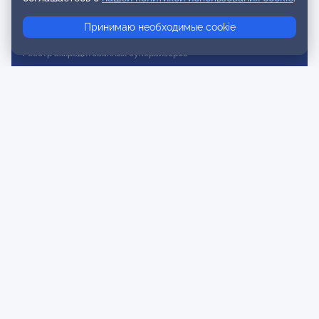
Реестр консультативных членов
Принимаю необходимые cookie
Реестр действительных членов
Реестр аккредитованных супервизоров
Реестр СРО
Сертификация
Сертификация тренеров и преподавателей
Экспертиза и регистрация авторских продуктов
Мероприятия лиги
Календарь событий
Субботние конференции
Фотогалерея
Новости
Публикации