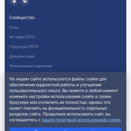
Сообщество
О нас
История ОППЛ
Структура ОППЛ
Документация
Региональные отделения
Комитеты
На нашем сайте используются файлы cookie для
обеспечения корректной работы и улучшения
Модальности
пользовательского опыта. Вы можете в любой момент
Вступление в ОППЛ
изменить настройки использования cookie в своем
браузере или отключить их полностью, однако это
Реестры
может повлиять на функциональность отдельных
разделов сайта. Продолжая использовать сайт, вы
Реестр наблюдательных членов
соглашаетесь с
нашей политикой использования cookie
.
Реестр консультативных членов