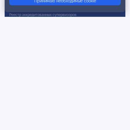
Принимаю необходимые cookie
Реестр действительных членов
Реестр аккредитованных супервизоров
Реестр СРО
Сертификация
Сертификация тренеров и преподавателей
Экспертиза и регистрация авторских продуктов
Мероприятия лиги
Календарь событий
Субботние конференции
Фотогалерея
Новости
Публикации