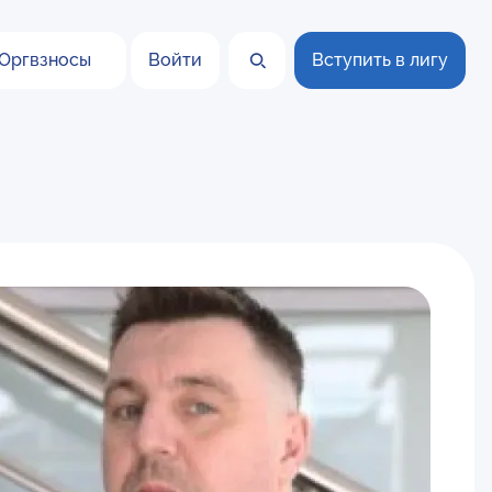
Оргвзносы
Войти
Вступить в лигу