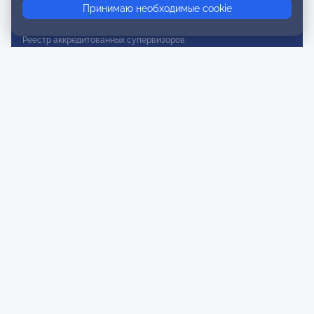
Принимаю необходимые cookie
Реестр действительных членов
Реестр аккредитованных супервизоров
Реестр СРО
Сертификация
Сертификация тренеров и преподавателей
Экспертиза и регистрация авторских продуктов
Мероприятия лиги
Календарь событий
Субботние конференции
Фотогалерея
Новости
Публикации