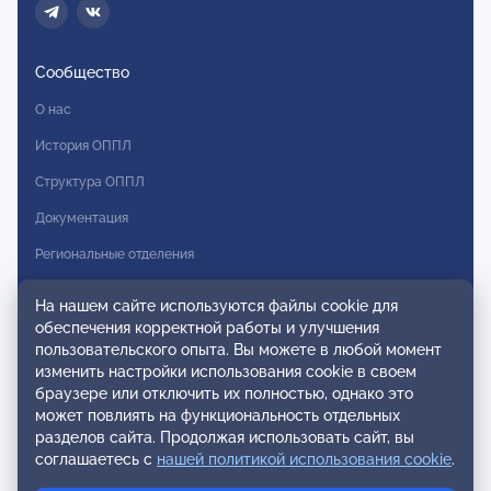
Сообщество
О нас
История ОППЛ
Структура ОППЛ
Документация
Региональные отделения
Комитеты
На нашем сайте используются файлы cookie для
Модальности
обеспечения корректной работы и улучшения
пользовательского опыта. Вы можете в любой момент
Вступление в ОППЛ
изменить настройки использования cookie в своем
браузере или отключить их полностью, однако это
Реестры
может повлиять на функциональность отдельных
разделов сайта. Продолжая использовать сайт, вы
Реестр наблюдательных членов
соглашаетесь с
нашей политикой использования cookie
.
Реестр консультативных членов