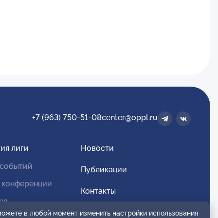
+7 (963) 750-51-08
center@oppl.ru
ия лиги
Новости
 событий
Публикации
 конференции
Контакты
ея
Для спонсоров и партнеров
 можете в любой момент изменить настройки использования