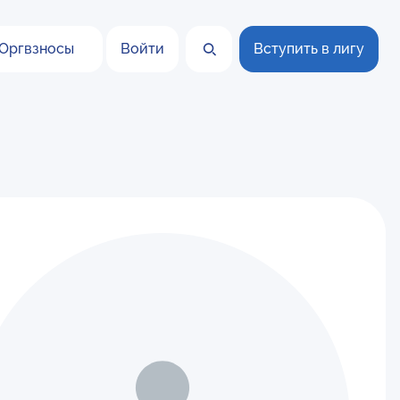
Оргвзносы
Войти
Вступить в лигу