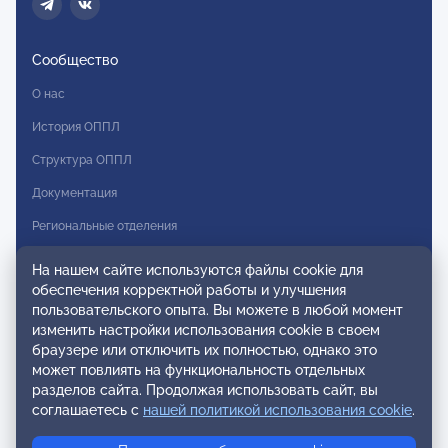
Сообщество
О нас
История ОППЛ
Структура ОППЛ
Документация
Региональные отделения
Комитеты
На нашем сайте используются файлы cookie для
обеспечения корректной работы и улучшения
Модальности
пользовательского опыта. Вы можете в любой момент
Вступление в ОППЛ
изменить настройки использования cookie в своем
браузере или отключить их полностью, однако это
Реестры
может повлиять на функциональность отдельных
разделов сайта. Продолжая использовать сайт, вы
Реестр наблюдательных членов
соглашаетесь с
нашей политикой использования cookie
.
Реестр консультативных членов