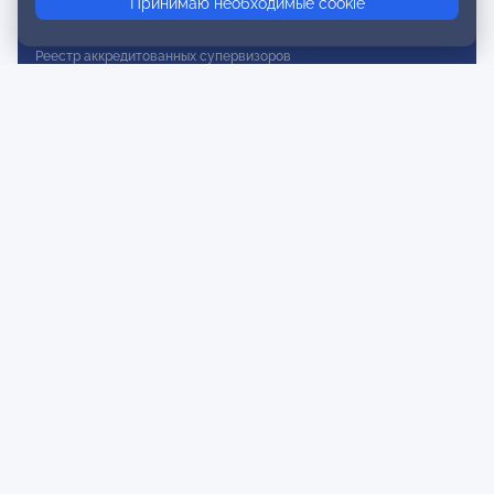
Принимаю необходимые cookie
Реестр действительных членов
Реестр аккредитованных супервизоров
Реестр СРО
Сертификация
Сертификация тренеров и преподавателей
Экспертиза и регистрация авторских продуктов
Мероприятия лиги
Календарь событий
Субботние конференции
Фотогалерея
Новости
Публикации