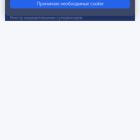
Принимаю необходимые cookie
Реестр действительных членов
Реестр аккредитованных супервизоров
Реестр СРО
Сертификация
Сертификация тренеров и преподавателей
Экспертиза и регистрация авторских продуктов
Мероприятия лиги
Календарь событий
Субботние конференции
Фотогалерея
Новости
Публикации