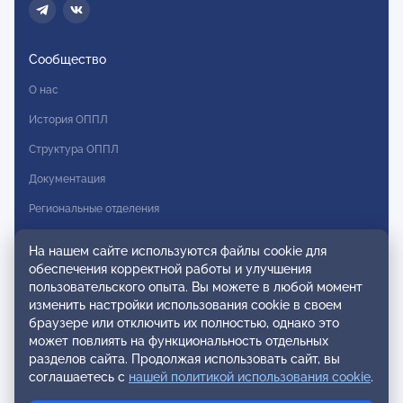
Сообщество
О нас
История ОППЛ
Структура ОППЛ
Документация
Региональные отделения
Комитеты
На нашем сайте используются файлы cookie для
Модальности
обеспечения корректной работы и улучшения
пользовательского опыта. Вы можете в любой момент
Вступление в ОППЛ
изменить настройки использования cookie в своем
браузере или отключить их полностью, однако это
Реестры
может повлиять на функциональность отдельных
разделов сайта. Продолжая использовать сайт, вы
Реестр наблюдательных членов
соглашаетесь с
нашей политикой использования cookie
.
Реестр консультативных членов