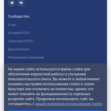
Сообщество
О нас
История ОППЛ
Структура ОППЛ
Документация
Региональные отделения
Комитеты
На нашем сайте используются файлы cookie для
Модальности
обеспечения корректной работы и улучшения
пользовательского опыта. Вы можете в любой момент
Вступление в ОППЛ
изменить настройки использования cookie в своем
браузере или отключить их полностью, однако это
Реестры
может повлиять на функциональность отдельных
разделов сайта. Продолжая использовать сайт, вы
Реестр наблюдательных членов
соглашаетесь с
нашей политикой использования cookie
.
Реестр консультативных членов