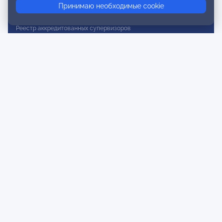
Принимаю необходимые cookie
Реестр действительных членов
Реестр аккредитованных супервизоров
Реестр СРО
Сертификация
Сертификация тренеров и преподавателей
Экспертиза и регистрация авторских продуктов
Мероприятия лиги
Календарь событий
Субботние конференции
Фотогалерея
Новости
Публикации