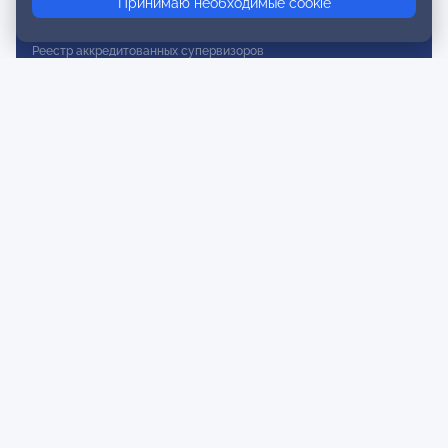
Принимаю необходимые cookie
Реестр действительных членов
Реестр аккредитованных супервизоров
Реестр СРО
Сертификация
Сертификация тренеров и преподавателей
Экспертиза и регистрация авторских продуктов
Мероприятия лиги
Календарь событий
Субботние конференции
Фотогалерея
Новости
Публикации