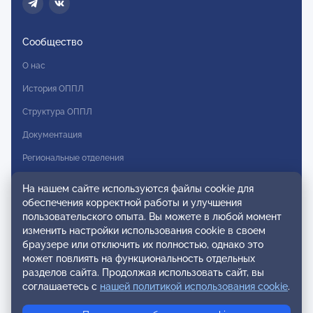
Сообщество
О нас
История ОППЛ
Структура ОППЛ
Документация
Региональные отделения
Комитеты
На нашем сайте используются файлы cookie для
обеспечения корректной работы и улучшения
Модальности
пользовательского опыта. Вы можете в любой момент
Вступление в ОППЛ
изменить настройки использования cookie в своем
браузере или отключить их полностью, однако это
Реестры
может повлиять на функциональность отдельных
разделов сайта. Продолжая использовать сайт, вы
Реестр наблюдательных членов
соглашаетесь с
нашей политикой использования cookie
.
Реестр консультативных членов