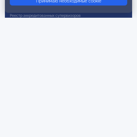
Принимаю необходимые cookie
Реестр действительных членов
Реестр аккредитованных супервизоров
Реестр СРО
Сертификация
Сертификация тренеров и преподавателей
Экспертиза и регистрация авторских продуктов
Мероприятия лиги
Календарь событий
Субботние конференции
Фотогалерея
Новости
Публикации