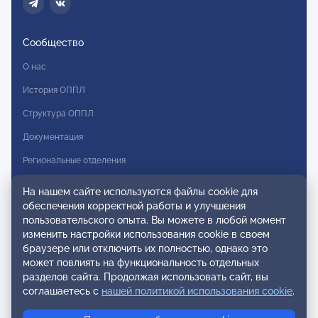
Сообщество
О нас
История ОППЛ
Структура ОППЛ
Документация
Региональные отделения
Комитеты
На нашем сайте используются файлы cookie для
обеспечения корректной работы и улучшения
Модальности
пользовательского опыта. Вы можете в любой момент
Вступление в ОППЛ
изменить настройки использования cookie в своем
браузере или отключить их полностью, однако это
Реестры
может повлиять на функциональность отдельных
разделов сайта. Продолжая использовать сайт, вы
Реестр наблюдательных членов
соглашаетесь с
нашей политикой использования cookie
.
Реестр консультативных членов