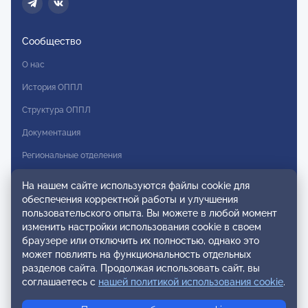
Сообщество
О нас
История ОППЛ
Структура ОППЛ
Документация
Региональные отделения
Комитеты
На нашем сайте используются файлы cookie для
обеспечения корректной работы и улучшения
Модальности
пользовательского опыта. Вы можете в любой момент
Вступление в ОППЛ
изменить настройки использования cookie в своем
браузере или отключить их полностью, однако это
Реестры
может повлиять на функциональность отдельных
разделов сайта. Продолжая использовать сайт, вы
Реестр наблюдательных членов
соглашаетесь с
нашей политикой использования cookie
.
Реестр консультативных членов