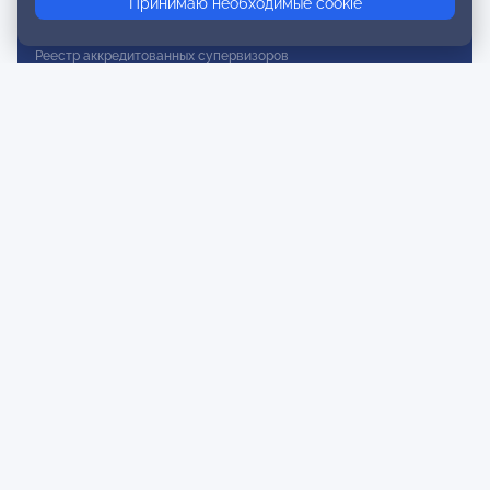
Принимаю необходимые cookie
Реестр действительных членов
Реестр аккредитованных супервизоров
Реестр СРО
Сертификация
Сертификация тренеров и преподавателей
Экспертиза и регистрация авторских продуктов
Мероприятия лиги
Календарь событий
Субботние конференции
Фотогалерея
Новости
Публикации