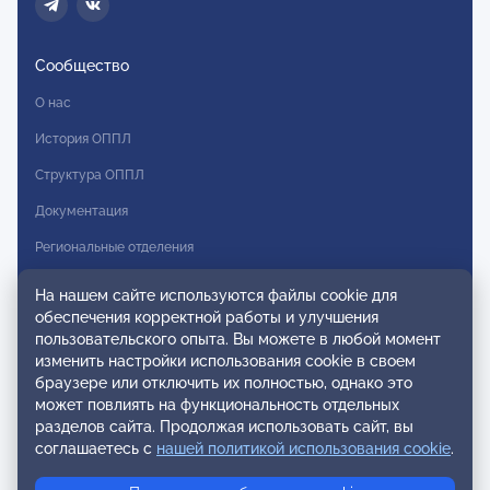
Сообщество
О нас
История ОППЛ
Структура ОППЛ
Документация
Региональные отделения
Комитеты
На нашем сайте используются файлы cookie для
обеспечения корректной работы и улучшения
Модальности
пользовательского опыта. Вы можете в любой момент
Вступление в ОППЛ
изменить настройки использования cookie в своем
браузере или отключить их полностью, однако это
Реестры
может повлиять на функциональность отдельных
разделов сайта. Продолжая использовать сайт, вы
Реестр наблюдательных членов
соглашаетесь с
нашей политикой использования cookie
.
Реестр консультативных членов