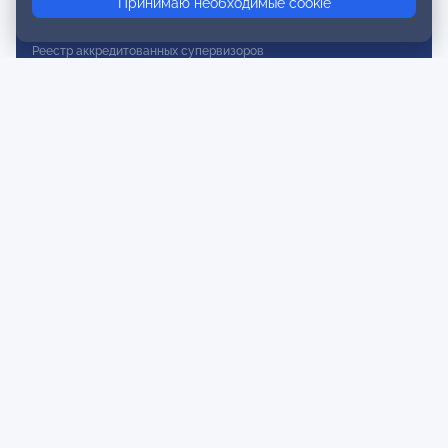
Принимаю необходимые cookie
Реестр действительных членов
Реестр аккредитованных супервизоров
Реестр СРО
Сертификация
Сертификация тренеров и преподавателей
Экспертиза и регистрация авторских продуктов
Мероприятия лиги
Календарь событий
Субботние конференции
Фотогалерея
Новости
Публикации