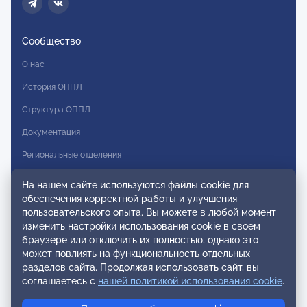
Сообщество
О нас
История ОППЛ
Структура ОППЛ
Документация
Региональные отделения
Комитеты
На нашем сайте используются файлы cookie для
обеспечения корректной работы и улучшения
Модальности
пользовательского опыта. Вы можете в любой момент
Вступление в ОППЛ
изменить настройки использования cookie в своем
браузере или отключить их полностью, однако это
Реестры
может повлиять на функциональность отдельных
разделов сайта. Продолжая использовать сайт, вы
Реестр наблюдательных членов
соглашаетесь с
нашей политикой использования cookie
.
Реестр консультативных членов