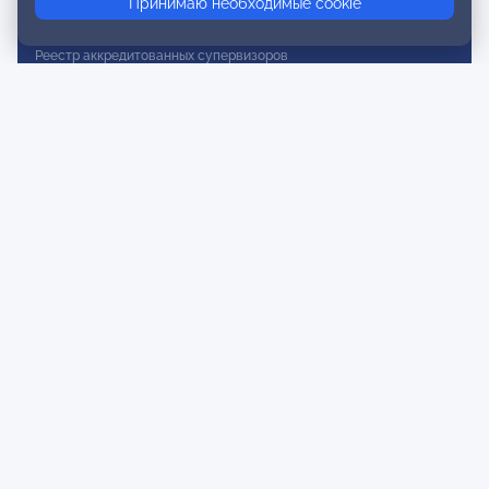
Принимаю необходимые cookie
Реестр действительных членов
Реестр аккредитованных супервизоров
Реестр СРО
Сертификация
Сертификация тренеров и преподавателей
Экспертиза и регистрация авторских продуктов
Мероприятия лиги
Календарь событий
Субботние конференции
Фотогалерея
Новости
Публикации