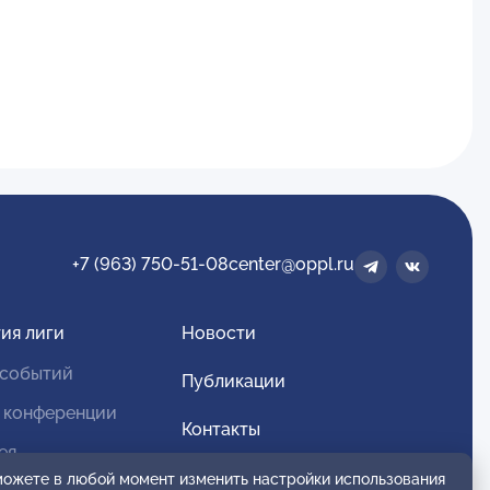
+7 (963) 750-51-08
center@oppl.ru
ия лиги
Новости
 событий
Публикации
 конференции
Контакты
ея
Для спонсоров и партнеров
 можете в любой момент изменить настройки использования