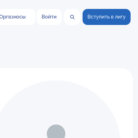
Оргвзносы
Войти
Вступить в лигу